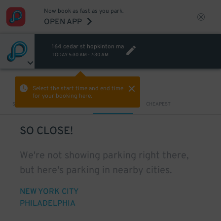
Now book as fast as you park.
OPEN APP
164 cedar st hopkinton ma
TODAY
5:30 AM
-
7:30 AM
VIEW IN MAP
Select the start time and end time
for your booking here.
Sort by
CLOSEST
CHEAPEST
SO CLOSE!
We're not showing parking right there,
but here's parking in nearby cities.
NEW YORK CITY
PHILADELPHIA