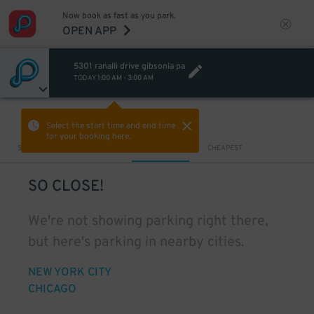
Now book as fast as you park.
OPEN APP
5301 ranalli drive gibsonia pa
TODAY
1:00 AM
-
3:00 AM
VIEW IN MAP
Select the start time and end time
for your booking here.
Sort by
CLOSEST
CHEAPEST
SO CLOSE!
We're not showing parking right there,
but here's parking in nearby cities.
NEW YORK CITY
CHICAGO