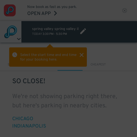
Now book as fast as you park.
OPEN APP
spring valley spring valley il
TODAY
3:30 PM
-
5:30 PM
VIEW IN MAP
Select the start time and end time
for your booking here.
Sort by
CLOSEST
CHEAPEST
SO CLOSE!
We're not showing parking right there,
but here's parking in nearby cities.
CHICAGO
INDIANAPOLIS