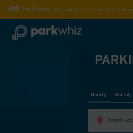
Aw Shucks!
This location isn't available for the time y
PARKI
Hourly
Monthly