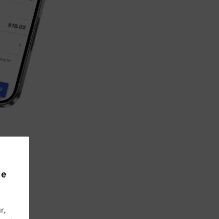
ie
r,