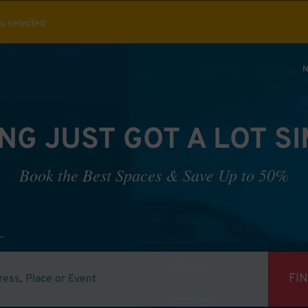
ou selected
N
NG JUST GOT A LOT S
Book the Best Spaces & Save Up to 50%
FI