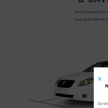
Book a space in just 
Save up to 50% off s
N
Ce sit