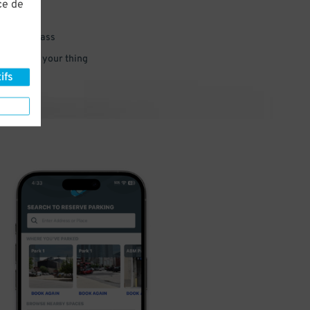
ce de
 parking pass
 and go do your thing
ifs