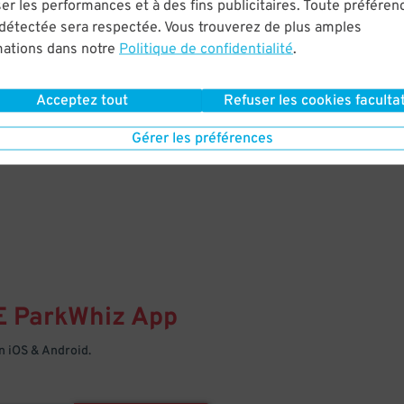
& PARK
er les performances et à des fins publicitaires. Toute préféren
 détectée sera respectée. Vous trouverez de plus amples
mations dans notre
Politique de confidentialité
.
Enter easily with your mobile
Your space is waiting – pull in
Acceptez tout
Refuser les cookies facultat
Gérer les préférences
E
ParkWhiz
App
 iOS & Android.