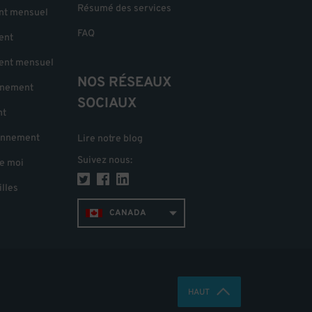
Résumé des services
nt mensuel
FAQ
ent
ent mensuel
NOS RÉSEAUX
nnement
SOCIAUX
nt
onnement
Lire notre blog
Suivez nous
:
e moi
illes
CANADA
HAUT