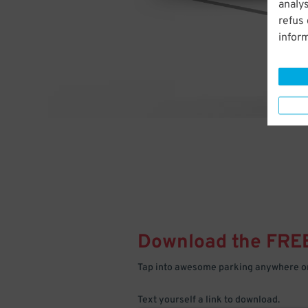
analys
refus
infor
Download the FRE
Tap into awesome parking anywhere on
Text yourself a link to download.