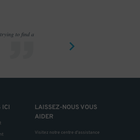
rying to find a
Outstand
ICI
LAISSEZ-NOUS VOUS
AIDER
t
Visitez notre centre d'assistance
nt