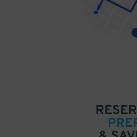
RESER
PRE
& SAV