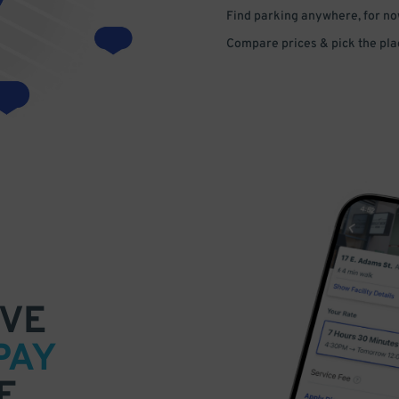
Find parking anywhere, for now
Compare prices & pick the plac
VE
PAY
E