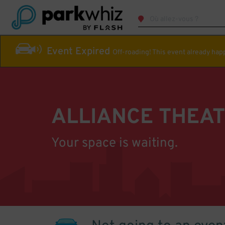
Event Expired
Off-roading! This event already ha
ALLIANCE THEA
Your space is waiting.