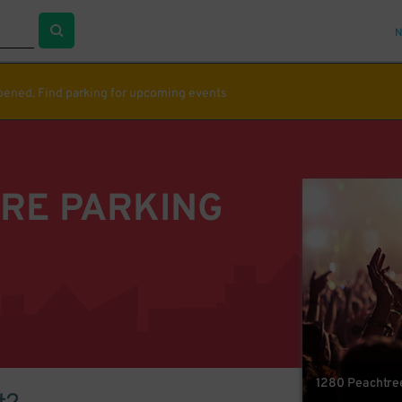
N
ppened. Find parking for upcoming events
TRE PARKING
1280 Peachtree