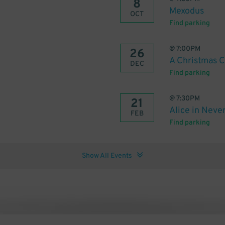
8
Mexodus
OCT
Find parking
@
7:00PM
26
A Christmas C
DEC
Find parking
@
7:30PM
21
Alice in Neve
FEB
Find parking
Show All Events