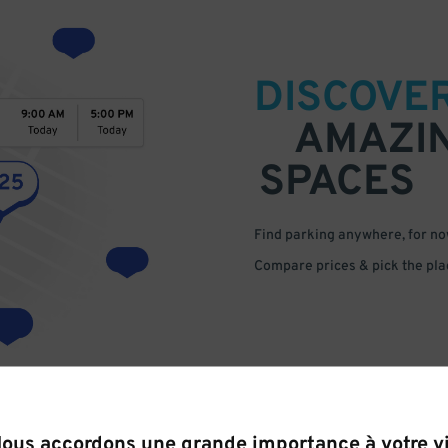
DISCOVE
AMAZI
SPACES
Find parking anywhere, for now
Compare prices & pick the plac
ous accordons une grande importance à votre v