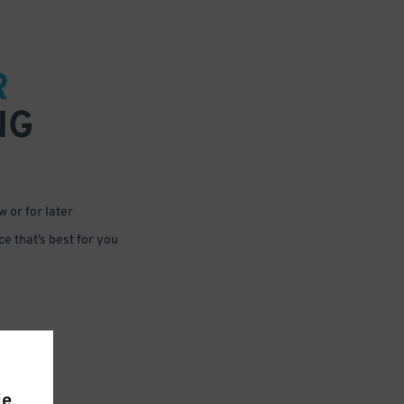
R
NG
 or for later
e that’s best for you
ie