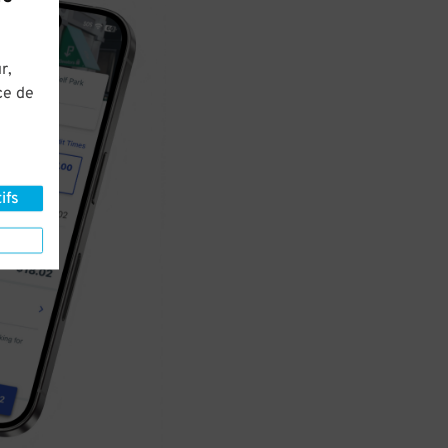
r,
ce de
ifs