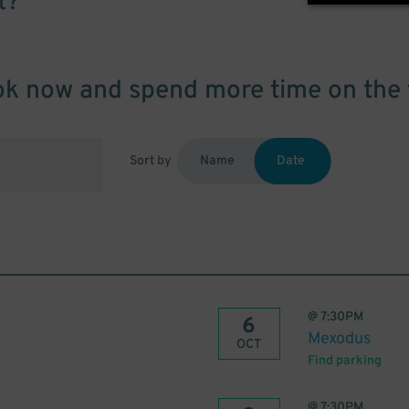
t?
k now and spend more time on the 
Sort by
Name
Date
@
7:30PM
6
Mexodus
OCT
Find parking
@
7:30PM