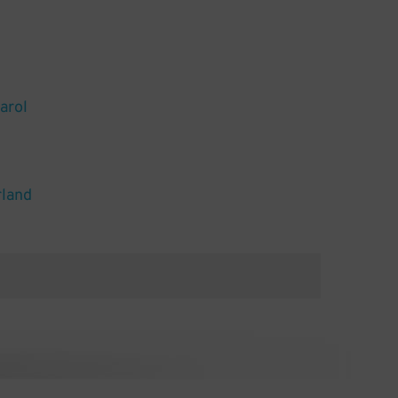
arol
rland