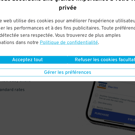
privée
e web utilise des cookies pour améliorer l'expérience utilisateu
er les performances et à des fins publicitaires. Toute préféren
VE
 détectée sera respectée. Vous trouverez de plus amples
mations dans notre
Politique de confidentialité
.
PAY
Acceptez tout
Refuser les cookies facultat
E
Gérer les préférences
a few easy clicks
tandard rates