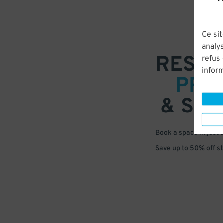
Ce sit
analys
RESER
refus
infor
PRE
& SAV
Book a space in just 
Save up to 50% off s