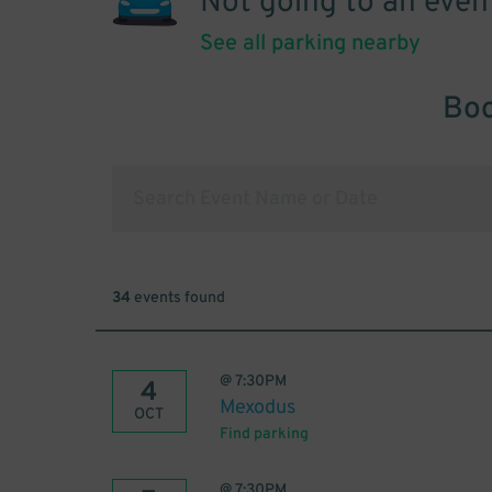
Not going to an even
See all parking nearby
Boo
34
events found
@
7:30PM
4
Mexodus
OCT
Find parking
@
7:30PM