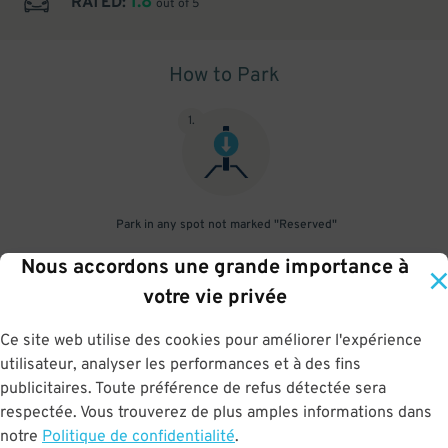
1.8
RATED:
out of 5
How to Park
1
.
Park in any spot not marked "Reserved"
Nous accordons une grande importance à
2
.
votre vie privée
Ce site web utilise des cookies pour améliorer l'expérience
utilisateur, analyser les performances et à des fins
No need to speak to an attendant; your parking pass is validated
publicitaires. Toute préférence de refus détectée sera
by your license plate
respectée. Vous trouverez de plus amples informations dans
notre
Politique de confidentialité
.