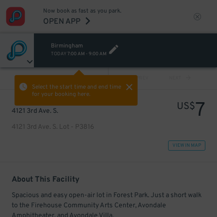
Now book as fast as you park.
OPEN APP
Birmingham
TODAY
7:00 AM
-
9:00 AM
VIEW ALL
PREV
NEXT
Select the start time and end time
for your booking here.
7
US$
4121 3rd Ave. S.
4121 3rd Ave. S. Lot - P3816
VIEW IN MAP
About This Facility
Spacious and easy open-air lot in Forest Park. Just a short walk
to the Firehouse Community Arts Center, Avondale
Amphitheater, and Avondale Villa.