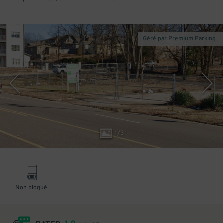
Géré par Premium Parking
1
/
3
Non bloqué