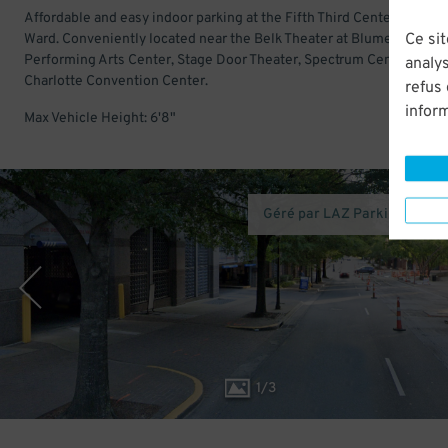
Affordable and easy indoor parking at the Fifth Third Center in Four
Ce sit
Ward. Conveniently located near the Belk Theater at Blumenthal
Performing Arts Center, Stage Door Theater, Spectrum Center, and
analys
Charlotte Convention Center.
refus
infor
Max Vehicle Height: 6'8"
Géré par LAZ Parking (Charl
1
/
3