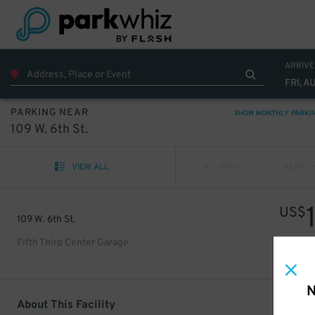
ARRIVE
FRI, A
PARKING NEAR
SHOW MONTHLY PARKI
109 W. 6th St.
VIEW ALL
PREV
NEXT
US$
109 W. 6th St.
Fifth Third Center Garage
N
About This Facility