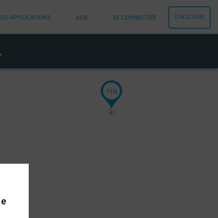
S'INSCRIRE
OS APPLICATIONS
AIDE
SE CONNECTER
10
$
ie