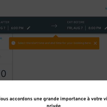
N
 AFTER
EXIT BEFORE
UG 7
|
6:00 PM
FRI, AUG 7
|
8:00 PM
NG
Select the start time and end time
for your booking here.
10
ous accordons une grande importance à votre v
privée