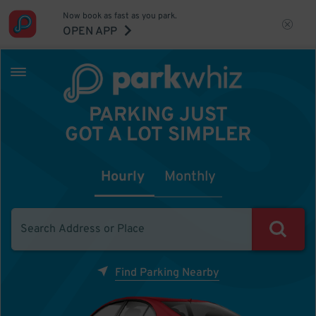
Now book as fast as you park.
OPEN APP
PARKING JUST
GOT A LOT SIMPLER
Hourly
Monthly
Find Parking Nearby