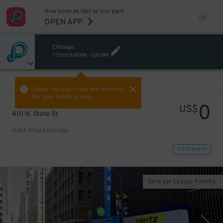
Now book as fast as you park.
OPEN APP
Chicago
TODAY
5:30 PM
-
7:30 PM
VIEW ALL
PREV
NEXT
Select the start time and end time
for your booking here.
0
US$
401 N. State St.
AMA Plaza Garage
VIEW IN MAP
Géré par Legacy Parking