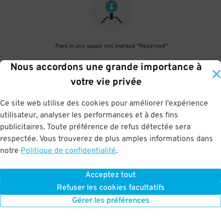
Park in any space not marked "Reserved"
Nous accordons une grande importance à
3
.
votre vie privée
Ce site web utilise des cookies pour améliorer l'expérience
utilisateur, analyser les performances et à des fins
Scan parking pass at exit gate by holding your phone at a 90°
publicitaires. Toute préférence de refus détectée sera
angle to the scanner
respectée. Vous trouverez de plus amples informations dans
notre
Politique de confidentialité
.
Acceptez tout
BOOK NOW
Refuser les cookies facultatifs
Gérer les préférences