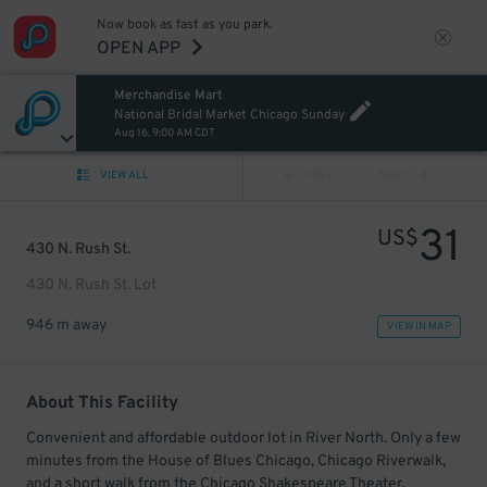
Now book as fast as you park.
OPEN APP
Merchandise Mart
National Bridal Market Chicago Sunday
Aug 16, 9:00 AM CDT
VIEW ALL
PREV
NEXT
31
US$
430 N. Rush St.
430 N. Rush St. Lot
946 m away
VIEW IN MAP
About This Facility
Convenient and affordable outdoor lot in River North. Only a few
minutes from the House of Blues Chicago, Chicago Riverwalk,
and a short walk from the Chicago Shakespeare Theater.