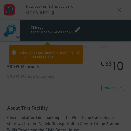
Now book as fast as you park.
OPEN APP
Chicago
TODAY
11:30 PM
-
AUG 7
1:30 AM
VIEW ALL
PREV
NEXT
Select the start time and end time
for your booking here.
10
US$
500 W. Monroe St.
500 W. Monroe St. Garage
VIEW IN MAP
About This Facility
Clean and affordable parking in the West Loop Gate. Just a
short walk to the Ogilvie Transportation Center, Union Station,
Willis Tower, and the Civic Opera House.