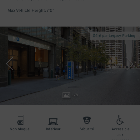
Max Vehicle Height: 7'0"
Géré par Legacy Parking
1
/
8
Non bloqué
Intérieur
Sécurité
Accessible
aux