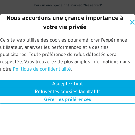
Park in any space not marked "Reserved"
Nous accordons une grande importance à
3
.
votre vie privée
Ce site web utilise des cookies pour améliorer l'expérience
utilisateur, analyser les performances et à des fins
Upon departure, use the middle or left lane and scan parking pass
publicitaires. Toute préférence de refus détectée sera
at exit gate
respectée. Vous trouverez de plus amples informations dans
notre
Politique de confidentialité
.
Acceptez tout
BOOK NOW
Refuser les cookies facultatifs
Gérer les préférences