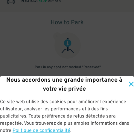
4.9
RATED:
out of 5
How to Park
1
.
Park in any spot not marked "Reserved"
Nous accordons une grande importance à
2
.
votre vie privée
Ce site web utilise des cookies pour améliorer l'expérience
utilisateur, analyser les performances et à des fins
No need to speak to an attendant; your parking pass is validated
publicitaires. Toute préférence de refus détectée sera
by your license plate
respectée. Vous trouverez de plus amples informations dans
notre
Politique de confidentialité
.