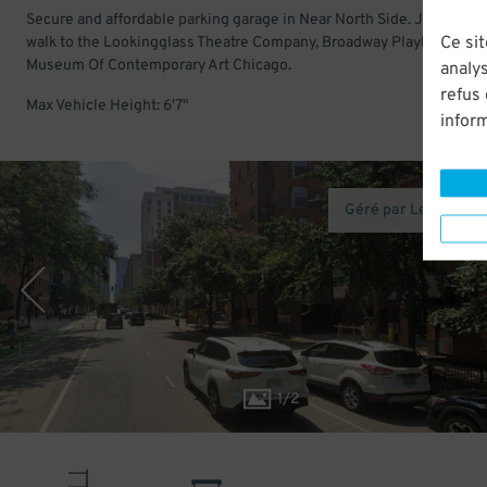
Secure and affordable parking garage in Near North Side. Just a sho
Ce sit
walk to the Lookingglass Theatre Company, Broadway Playhouse, a
Museum Of Contemporary Art Chicago.
analys
refus
Max Vehicle Height: 6'7"
infor
Géré par Legacy Pa
1
/
2