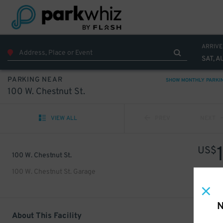
ARRIVE
SAT, A
PARKING NEAR
SHOW MONTHLY PARKI
100 W. Chestnut St.
VIEW ALL
PREV
NEXT
US$
100 W. Chestnut St.
100 W. Chestnut St. Garage
N
About This Facility