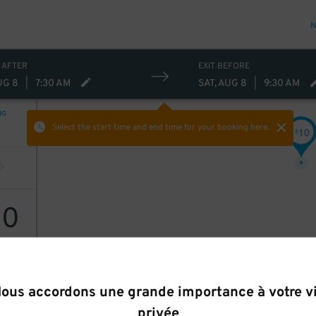
N
 AFTER
EXIT BEFORE
UG 8
|
7:30 AM
SAT, AUG 8
|
9:30 AM
NG
Select the start time and end time
for your booking here.
10
$
10
ous accordons une grande importance à votre v
privée