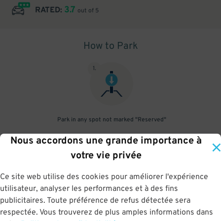
3.7
RATED:
out of 5
How to Park
1
.
Park in any spot not marked "Reserved"
Nous accordons une grande importance à
2
.
votre vie privée
Ce site web utilise des cookies pour améliorer l'expérience
utilisateur, analyser les performances et à des fins
No need to speak to an attendant; your parking pass is validated
publicitaires. Toute préférence de refus détectée sera
by your license plate
respectée. Vous trouverez de plus amples informations dans