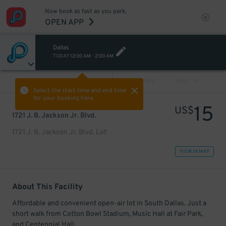
Now book as fast as you park.
OPEN APP
Dallas
TODAY
12:00 AM
-
2:00 AM
VIEW ALL
PREV
NEXT
Select the start time and end time
for your booking here.
15
US$
1721 J. B. Jackson Jr. Blvd.
1721 J. B. Jackson Jr. Blvd. Lot
VIEW IN MAP
About This Facility
Affordable and convenient open-air lot in South Dallas. Just a
short walk from Cotton Bowl Stadium, Music Hall at Fair Park,
and Centennial Hall.