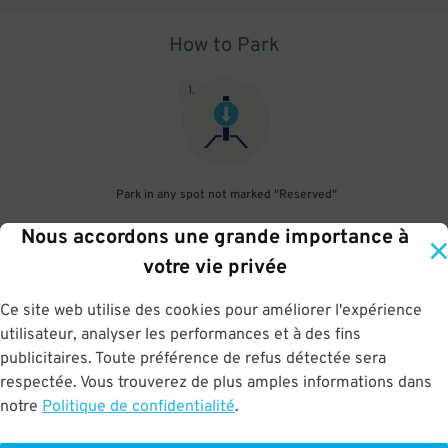
How to Park
1
.
Park in any spot not marked "Reserved"
Nous accordons une grande importance à
2
.
votre vie privée
Ce site web utilise des cookies pour améliorer l'expérience
utilisateur, analyser les performances et à des fins
No need to speak to an attendant; your parking pass is validated
publicitaires. Toute préférence de refus détectée sera
by your license plate
respectée. Vous trouverez de plus amples informations dans
notre
Politique de confidentialité
.