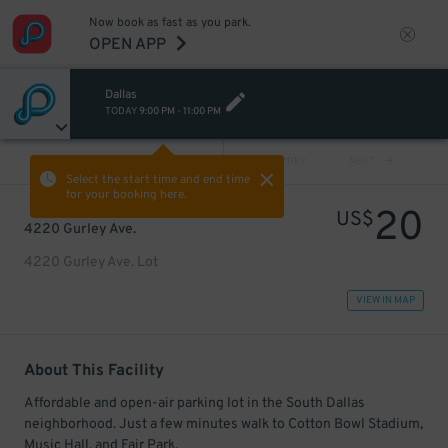
Now book as fast as you park.
OPEN APP
Dallas
TODAY
9:00 PM
-
11:00 PM
VIEW ALL
PREV
NEXT
Select the start time and end time
for your booking here.
20
US$
4220 Gurley Ave.
4220 Gurley Ave. Lot
VIEW IN MAP
About This Facility
Affordable and open-air parking lot in the South Dallas
neighborhood. Just a few minutes walk to Cotton Bowl Stadium,
Music Hall, and Fair Park.