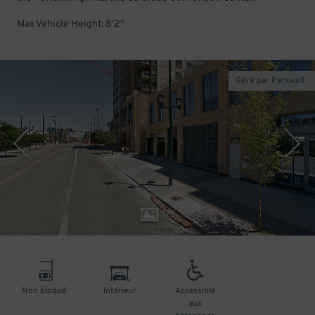
Max Vehicle Height: 8'2"
Géré par Parkwell
1
/
5
Non bloqué
Intérieur
Accessible
aux