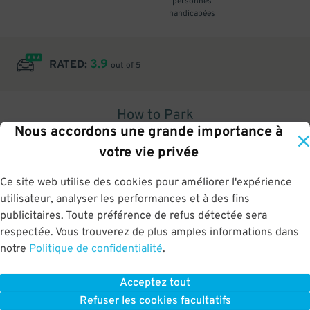
personnes
handicapées
3.9
RATED:
out of 5
How to Park
Nous accordons une grande importance à
1
.
votre vie privée
Ce site web utilise des cookies pour améliorer l'expérience
utilisateur, analyser les performances et à des fins
publicitaires. Toute préférence de refus détectée sera
Upon arrival, show parking pass to the attendant for validation
respectée. Vous trouverez de plus amples informations dans
notre
Politique de confidentialité
.
Acceptez tout
BOOK NOW
Refuser les cookies facultatifs