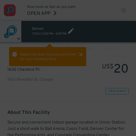
Now book as fast as you park.
OPEN APP
Denver
TODAY
3:00 PM
-
5:00 PM
VIEW ALL
PREV
NEXT
Select the start time and end time
for your booking here.
20
US$
1630 Chestnut Pl.
1601 Wewatta St. Garage
VIEW IN MAP
About This Facility
Secure and convenient indoor garage located in Union Station.
Just a short walk to Ball Arena, Coors Field, Denver Center for
the Performing Arts, and Colorado Convention Center.