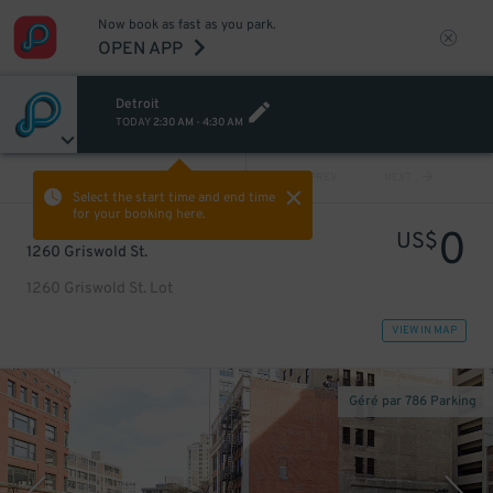
Now book as fast as you park.
OPEN APP
Detroit
TODAY
2:30 AM
-
4:30 AM
VIEW ALL
PREV
NEXT
Select the start time and end time
for your booking here.
0
US$
1260 Griswold St.
1260 Griswold St. Lot
VIEW IN MAP
Géré par 786 Parking