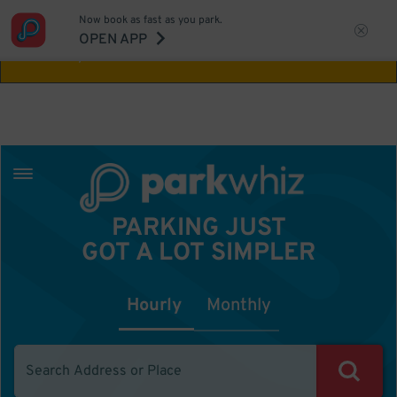
Now book as fast as you park.
Aw Shucks!
This location isn't available for
OPEN APP
the time you selected
PARKING JUST
GOT A LOT SIMPLER
Hourly
Monthly