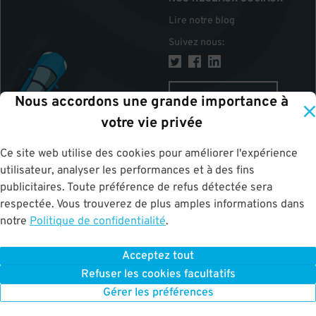
Lire notre blog
Suivez nous
:
CANADA
Nous accordons une grande importance à
votre vie privée
Ce site web utilise des cookies pour améliorer l'expérience
HAUT
utilisateur, analyser les performances et à des fins
publicitaires. Toute préférence de refus détectée sera
respectée. Vous trouverez de plus amples informations dans
notre
Politique de confidentialité
.
Acceptez tout
ParkWhiz
©
2026
.
Tous les droits sont réservés.
Terms of Use for Motorists
Refuser les cookies facultatifs
|
Privacy Policy
|
ALPR Policy
Your Privacy Choices
Gérer les préférences