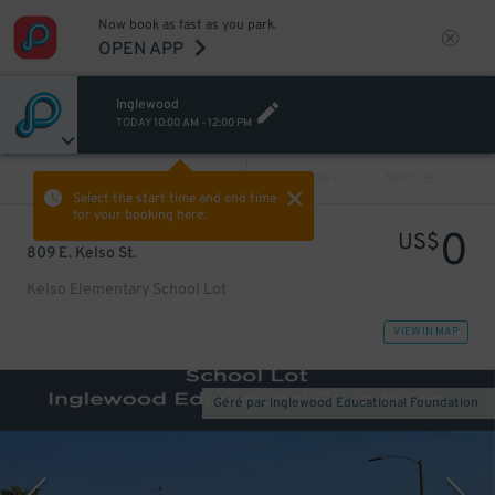
Now book as fast as you park.
OPEN APP
Inglewood
TODAY
10:00 AM
-
12:00 PM
VIEW ALL
PREV
NEXT
Select the start time and end time
for your booking here.
0
US$
809 E. Kelso St.
Kelso Elementary School Lot
VIEW IN MAP
Géré par Inglewood Educational Foundation