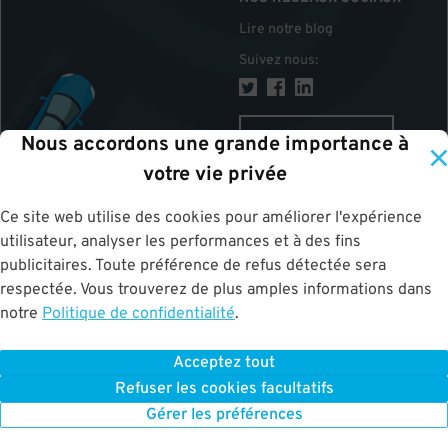
Lire notre blog
Suivez nous
:
CANADA
Nous accordons une grande importance à
votre vie privée
Ce site web utilise des cookies pour améliorer l'expérience
HAUT
utilisateur, analyser les performances et à des fins
publicitaires. Toute préférence de refus détectée sera
respectée. Vous trouverez de plus amples informations dans
notre
Politique de confidentialité
.
Acceptez tout
ParkWhiz
©
2026
.
Tous les droits sont réservés.
Terms of Use for Motorists
Refuser les cookies facultatifs
|
Privacy Policy
|
ALPR Policy
Your Privacy Choices
Gérer les préférences