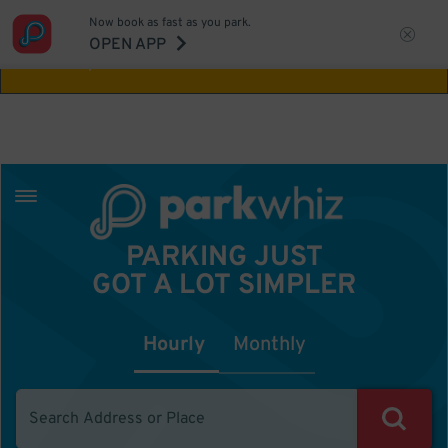
Now book as fast as you park.
Aw Shucks!
This location isn't available for
OPEN APP
the time you selected
PARKING JUST
GOT A LOT SIMPLER
Hourly
Monthly