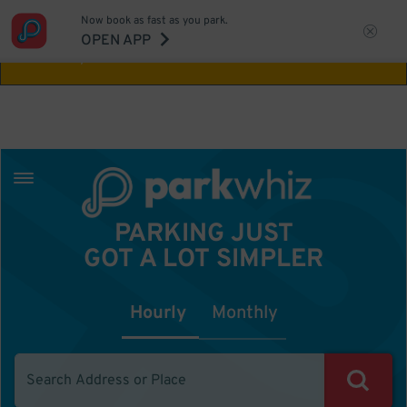
Now book as fast as you park.
Aw Shucks!
This location isn't available for
OPEN APP
the time you selected
PARKING JUST
GOT A LOT SIMPLER
Hourly
Monthly