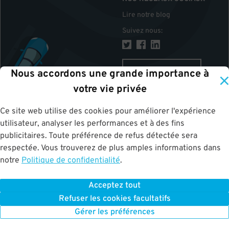
Lire notre blog
Suivez nous
:
CANADA
Nous accordons une grande importance à
votre vie privée
Ce site web utilise des cookies pour améliorer l'expérience
HAUT
utilisateur, analyser les performances et à des fins
publicitaires. Toute préférence de refus détectée sera
respectée. Vous trouverez de plus amples informations dans
notre
Politique de confidentialité
.
Acceptez tout
ParkWhiz
©
2026
.
Tous les droits sont réservés.
Terms of Use for Motorists
Refuser les cookies facultatifs
|
Privacy Policy
|
ALPR Policy
Your Privacy Choices
Gérer les préférences