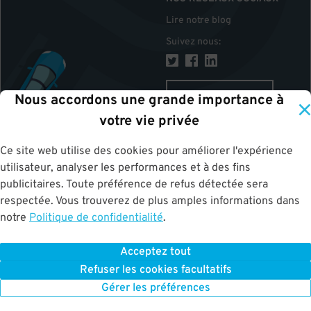
Lire notre blog
Suivez nous
:
CANADA
Nous accordons une grande importance à
votre vie privée
Ce site web utilise des cookies pour améliorer l'expérience
HAUT
utilisateur, analyser les performances et à des fins
publicitaires. Toute préférence de refus détectée sera
respectée. Vous trouverez de plus amples informations dans
notre
Politique de confidentialité
.
Acceptez tout
ParkWhiz
©
2026
.
Tous les droits sont réservés.
Terms of Use for Motorists
Refuser les cookies facultatifs
|
Privacy Policy
|
ALPR Policy
Your Privacy Choices
Gérer les préférences