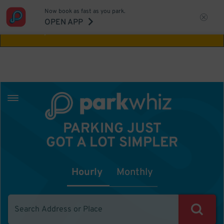
Now book as fast as you park.
Aw Shucks!
This location isn't available for
OPEN APP
the time you selected
PARKING JUST
GOT A LOT SIMPLER
Hourly
Monthly