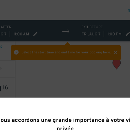
N
 AFTER
EXIT BEFORE
UG 7
|
11:00 AM
FRI, AUG 7
|
1:00 PM
NG
Select the start time and end time
for your booking here.
9
16
ous accordons une grande importance à votre v
privée