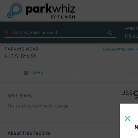
ARRIVE
FRI, A
PARKING NEAR
SHOW MONTHLY PARKI
615 S. 8th St.
VIEW ALL
PREV
NEXT
US$
615 S. 8th St.
The Larking Apartments Garage
N
About This Facility