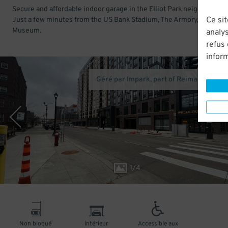
Secure and affordable indoor garage in the Elliot Park neighborhood
Ce sit
Just a few minutes from the US Bank Stadium, The Armory, and Mill 
Museum.
analys
refus
infor
Géré par Impark, part of Reimagined Pa
1
/
4
Non bloqué
Intérieur
Accessible aux