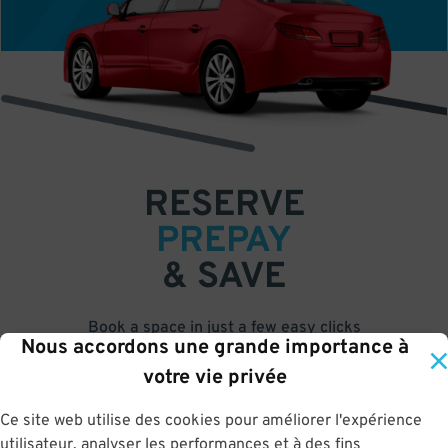
RESERVE
PREPAY
& SAVE
Book a space in just a few easy clicks
Nous accordons une grande importance à
Save up to 50% off standard rates
votre vie privée
•
•
•
Ce site web utilise des cookies pour améliorer l'expérience
utilisateur, analyser les performances et à des fins