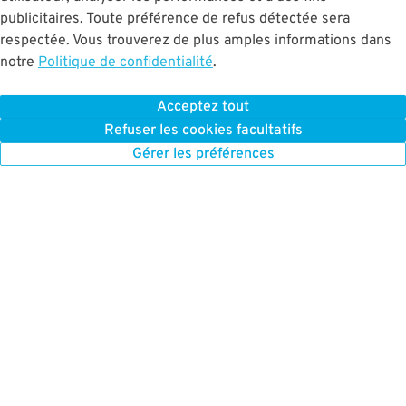
publicitaires. Toute préférence de refus détectée sera
respectée. Vous trouverez de plus amples informations dans
notre
Politique de confidentialité
.
QUI SOMMES NOUS
NOUS SOMMES ICI
À propos de nous
Boston Stationnement
Acceptez tout
Comment ça marche
Refuser les cookies facultatifs
Chicago Stationnement
Gérer les préférences
Presse
Chicago Stationnement
mensuel
Carrières
New York Stationnement
MEILLEUR POUR LES
New York Stationnement
ENTREPRISES
mensuel
ParkWhiz pour les
San Francisco
entreprises
Stationnement
Notre plateforme
Toronto Stationnement
Inscrivez votre
Washington DC
stationnement
Stationnement