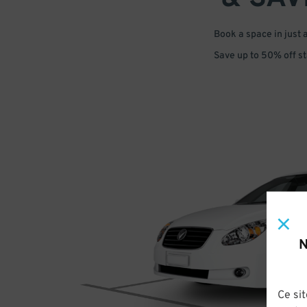
Book a space in just 
Save up to 50% off s
N
Ce sit