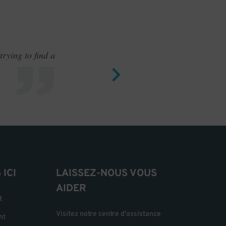
rying to find a
Outstand
ICI
LAISSEZ-NOUS VOUS
AIDER
t
Visitez notre centre d'assistance
nt