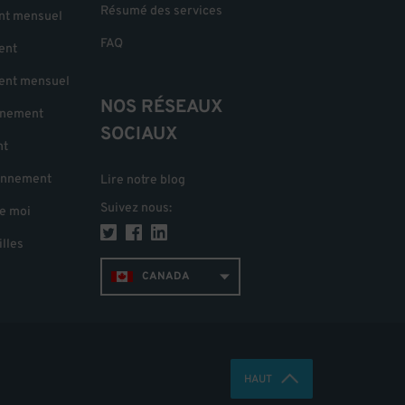
Résumé des services
nt mensuel
FAQ
ent
ent mensuel
NOS RÉSEAUX
nnement
SOCIAUX
nt
onnement
Lire notre blog
Suivez nous
:
e moi
illes
CANADA
HAUT