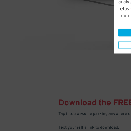
analys
refus
infor
Download the FRE
Tap into awesome parking anywhere on
Text yourself a link to download.