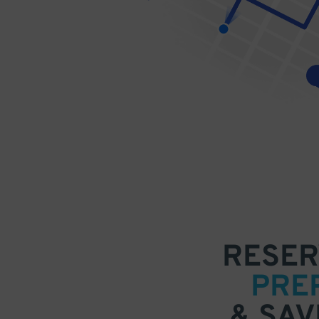
RESER
PRE
& SAV