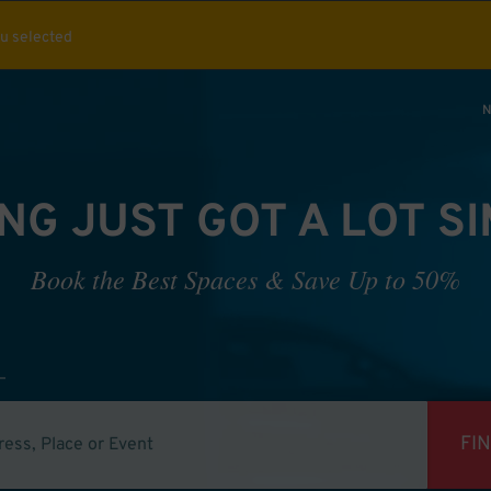
ou selected
N
NG JUST GOT A LOT S
Book the Best Spaces & Save Up to 50%
FI