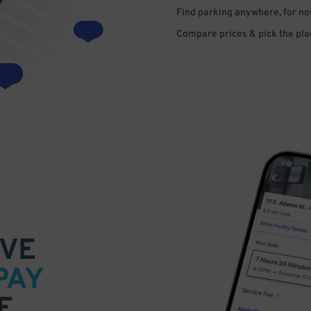
Find parking anywhere, for now
Compare prices & pick the plac
VE
PAY
E