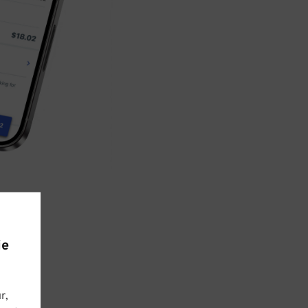
ie
r,