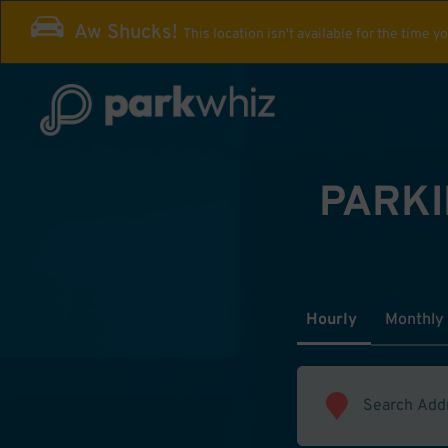
Aw Shucks!
This location isn't available for the time y
PARKI
Hourly
Monthly