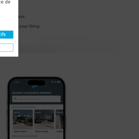
ce de
 parking pass
 and go do your thing
ifs