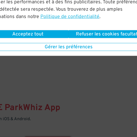
& PARK
er les performances et à des fins publicitaires. Toute préféren
 détectée sera respectée. Vous trouverez de plus amples
mations dans notre
Politique de confidentialité
.
Enter easily with your mobile
Your space is waiting – pull in
Acceptez tout
Refuser les cookies facultat
Gérer les préférences
E
ParkWhiz
App
 iOS & Android.