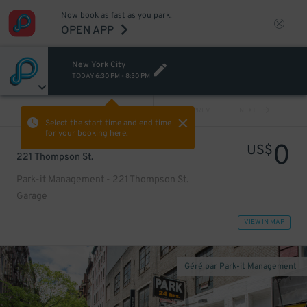
Now book as fast as you park.
OPEN APP
New York City
TODAY
6:30 PM
-
8:30 PM
VIEW ALL
PREV
NEXT
Select the start time and end time
for your booking here.
0
US$
221 Thompson St.
Park-it Management - 221 Thompson St.
Garage
VIEW IN MAP
Géré par Park-it Management