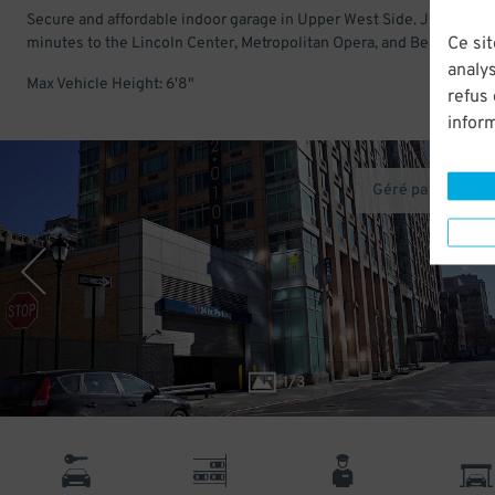
Secure and affordable indoor garage in Upper West Side. Just a few
Ce sit
minutes to the Lincoln Center, Metropolitan Opera, and Beacon Thea
analys
Max Vehicle Height: 6'8"
refus
infor
Géré par Icon Pa
1
/
3