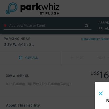
ARRIVE
FRI, A
PARKING NEAR
SHOW MONTHLY PARKI
309 W. 64th St.
VIEW ALL
PREV
NEXT
1
US$
309 W. 64th St.
Icon Parking - 101 West End Parking Garage
N
About This Facility