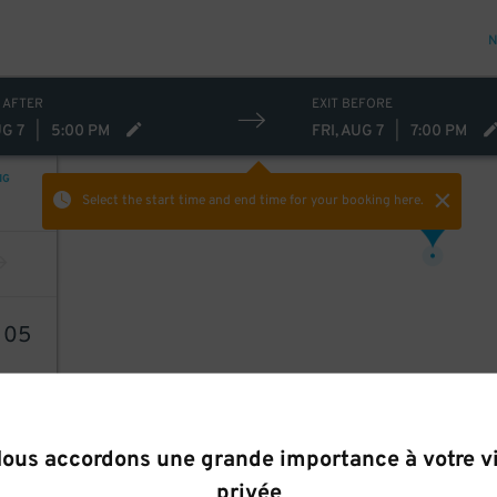
N
 AFTER
EXIT BEFORE
UG 7
|
5:00 PM
FRI, AUG 7
|
7:00 PM
NG
Select the start time and end time
for your booking here.
16
$
6
05
ous accordons une grande importance à votre v
privée