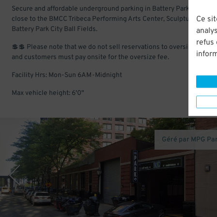
Secure and affordable underground parking in Battery Park City. Lo
Ce sit
close to the BMCC Tribeca Performing Arts Center, Sculpture Park, 
Battery Park City Ball Fields.
analys
refus
💲💲 Please note that we do not sell reservations to oversize vehicl
infor
and customers must pay onsite for the oversize fee.
Facility Hrs: Mon-Sun 6AM-Midnight
Max vehicle height: 6'0"
Géré par MPG Pa