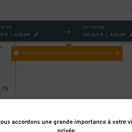
N
 AFTER
EXIT BEFORE
UG 8
|
6:30 AM
SAT, AUG 8
|
8:30 AM
NG
Select the start time and end time
for your booking here.
6
75
ous accordons une grande importance à votre v
privée