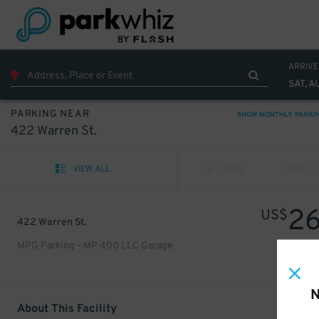
ARRIVE
SAT, A
PARKING NEAR
SHOW MONTHLY PARKI
422 Warren St.
VIEW ALL
PREV
NEXT
2
US$
422 Warren St.
MPG Parking - MP 400 LLC Garage
N
About This Facility