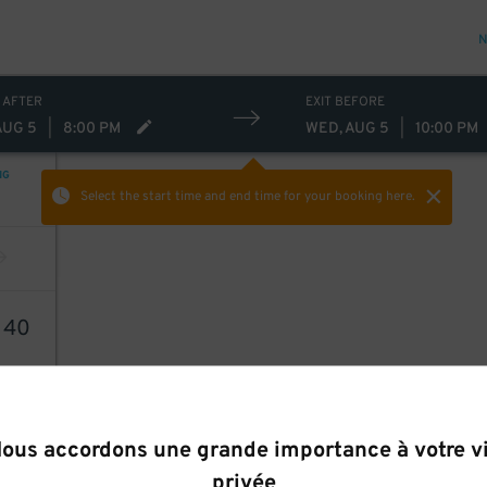
N
 AFTER
EXIT BEFORE
AUG 5
|
8:00 PM
WED, AUG 5
|
10:00 PM
NG
Select the start time and end time
for your booking here.
1
40
ous accordons une grande importance à votre v
privée