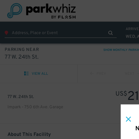
ARRIVE
WED, 
PARKING NEAR
SHOW MONTHLY PARKI
77 W. 24th St.
VIEW ALL
PREV
NEXT
2
US$
77 W. 24th St.
Impark - 750 6th Ave. Garage
N
About This Facility