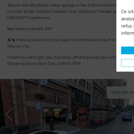
Secure and affordable indoor garage in the Flatiron District. Just a 
Ce sit
minutes to the Gotham Comedy Club, Gramercy Theatre, and the
FRIENDS™ Experience.
analys
refus
Max Vehicle Height: 8'0"
infor
💲💲 Parking outside of your pass time frame will result in additiona
fees on site.
If parking overnight, you may drop-off and pickup your vehicle on th
following hours: Mon-Sun, 6AM to 11PM.
Géré par I