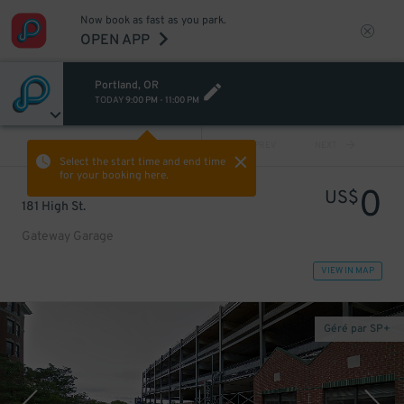
Now book as fast as you park.
OPEN APP
Portland, OR
TODAY
9:00 PM
-
11:00 PM
VIEW ALL
PREV
NEXT
Select the start time and end time
for your booking here.
0
US$
181 High St.
Gateway Garage
VIEW IN MAP
Géré par SP+