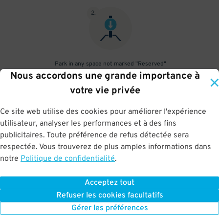
2
.
Park in any space not marked "Reserved"
Nous accordons une grande importance à
3
.
votre vie privée
Ce site web utilise des cookies pour améliorer l'expérience
utilisateur, analyser les performances et à des fins
publicitaires. Toute préférence de refus détectée sera
Upon departure, scan parking pass at exit gate
respectée. Vous trouverez de plus amples informations dans
notre
Politique de confidentialité
.
Acceptez tout
BOOK NOW
Refuser les cookies facultatifs
Gérer les préférences