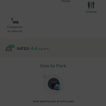
charge
Toilettes
Chargement
du véhicule
4.4
RATED:
out of 5
How to Park
1
.
Scan parking pass at entry gate