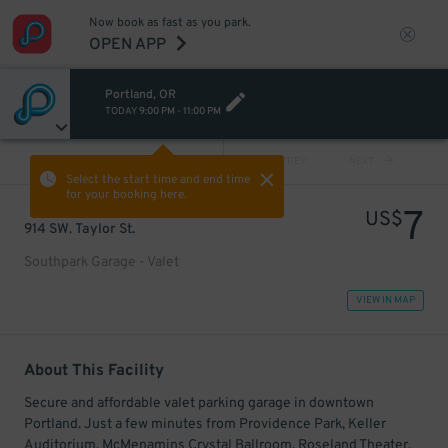
Now book as fast as you park.
OPEN APP
Portland, OR
TODAY
9:00 PM
-
11:00 PM
VIEW ALL
PREV
NEXT
Select the start time and end time
for your booking here.
7
US$
914 SW. Taylor St.
Southpark Garage - Valet
VIEW IN MAP
About This Facility
Secure and affordable valet parking garage in downtown
Portland. Just a few minutes from Providence Park, Keller
Auditorium, McMenamins Crystal Ballroom, Roseland Theater,