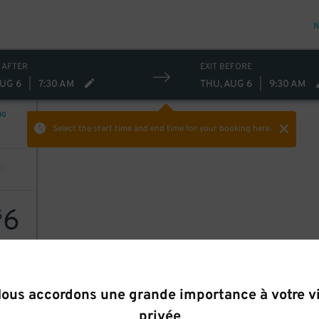
N
 AFTER
EXIT BEFORE
AUG 6
|
7:30 AM
THU, AUG 6
|
9:30 AM
NG
Select the start time and end time
for your booking here.
6
$
ous accordons une grande importance à votre v
privée