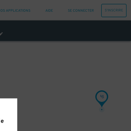
S'INSCRIRE
OS APPLICATIONS
AIDE
SE CONNECTER
6
$
ie