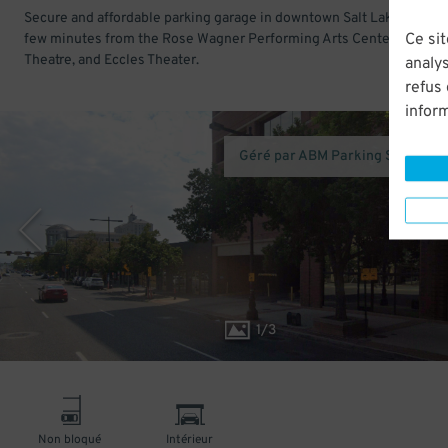
Secure and affordable parking garage in downtown Salt Lake City. Ju
Ce sit
few minutes from the Rose Wagner Performing Arts Center, Capitol
Theatre, and Eccles Theater.
analys
refus
infor
Géré par ABM Parking Services 
1
/
3
Non bloqué
Intérieur