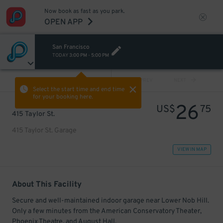
Now book as fast as you park.
OPEN APP
San Francisco
TODAY
3:00 PM
-
5:00 PM
VIEW ALL
PREV
NEXT
Select the start time and end time
for your booking here.
26
US$
75
415 Taylor St.
415 Taylor St. Garage
VIEW IN MAP
About This Facility
Secure and well-maintained indoor garage near Lower Nob Hill.
Only a few minutes from the American Conservatory Theater,
Phoenix Theatre, and August Hall.