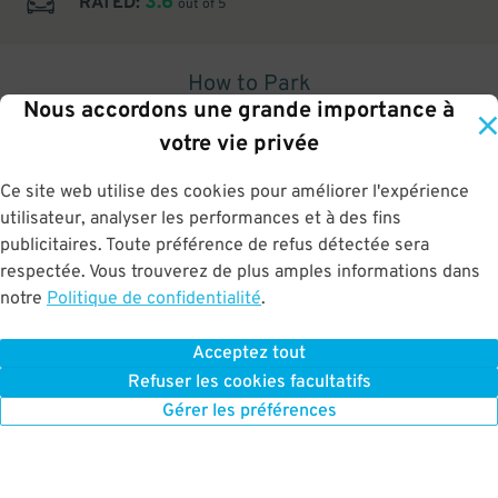
3.6
RATED:
out of 5
How to Park
Nous accordons une grande importance à
1
.
votre vie privée
Ce site web utilise des cookies pour améliorer l'expérience
utilisateur, analyser les performances et à des fins
publicitaires. Toute préférence de refus détectée sera
Upon arrival, show parking pass to the attendant for validation
respectée. Vous trouverez de plus amples informations dans
notre
Politique de confidentialité
.
Acceptez tout
BOOK NOW
Refuser les cookies facultatifs
Gérer les préférences