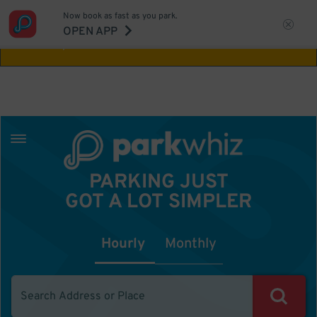
Now book as fast as you park.
Aw Shucks!
This location isn't available for
OPEN APP
the time you selected
PARKING JUST
GOT A LOT SIMPLER
Hourly
Monthly