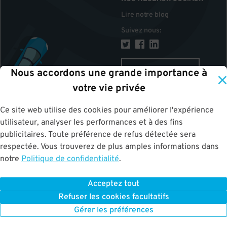
Lire notre blog
Suivez nous
:
CANADA
Nous accordons une grande importance à
votre vie privée
Ce site web utilise des cookies pour améliorer l'expérience
HAUT
utilisateur, analyser les performances et à des fins
publicitaires. Toute préférence de refus détectée sera
respectée. Vous trouverez de plus amples informations dans
notre
Politique de confidentialité
.
Acceptez tout
ParkWhiz
©
2026
.
Tous les droits sont réservés.
Terms of Use for Motorists
Refuser les cookies facultatifs
|
Privacy Policy
|
ALPR Policy
Your Privacy Choices
Gérer les préférences