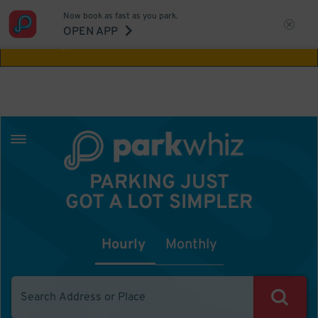
Now book as fast as you park.
Aw Shucks!
This location isn't available for
OPEN APP
the time you selected
PARKING JUST
GOT A LOT SIMPLER
Hourly
Monthly