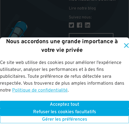
Lire notre blog
Suivez nous
:
CANADA
Nous accordons une grande importance à
votre vie privée
Ce site web utilise des cookies pour améliorer l'expérience
HAUT
utilisateur, analyser les performances et à des fins
publicitaires. Toute préférence de refus détectée sera
respectée. Vous trouverez de plus amples informations dans
notre
Politique de confidentialité
.
Acceptez tout
ParkWhiz
©
2026
.
Tous les droits sont réservés.
Terms of Use for Motorists
Refuser les cookies facultatifs
|
Privacy Policy
|
ALPR Policy
Your Privacy Choices
Gérer les préférences