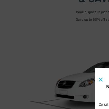
Book a space in just 
Save up to 50% off s
N
Ce sit