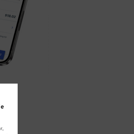
ie
r,