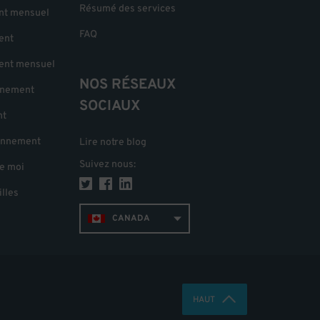
Résumé des services
nt mensuel
FAQ
ent
ent mensuel
NOS RÉSEAUX
nnement
SOCIAUX
nt
onnement
Lire notre blog
Suivez nous
:
e moi
illes
CANADA
HAUT