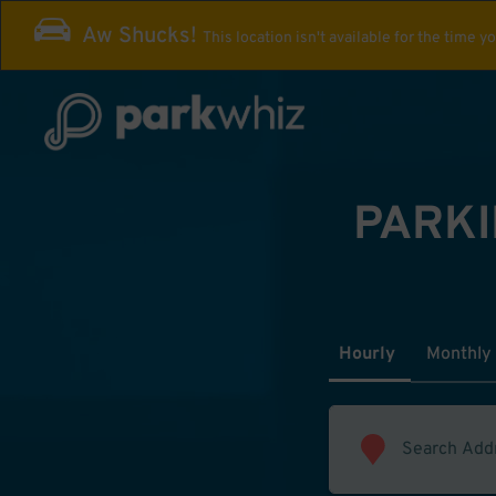
Aw Shucks!
This location isn't available for the time y
PARKI
Hourly
Monthly