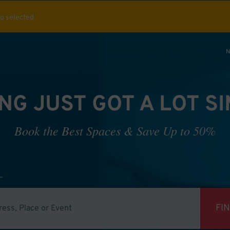
ou selected
N
NG JUST GOT A LOT S
Book the Best Spaces & Save Up to 50%
FI