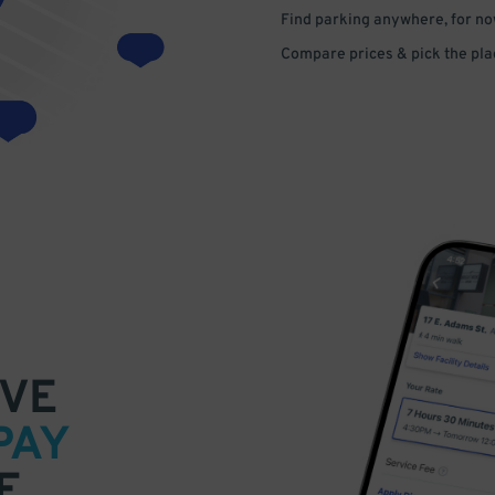
Find parking anywhere, for now
Compare prices & pick the plac
VE
PAY
E