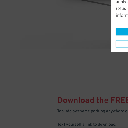
analys
refus
infor
Download the FRE
Tap into awesome parking anywhere on
Text yourself a link to download.