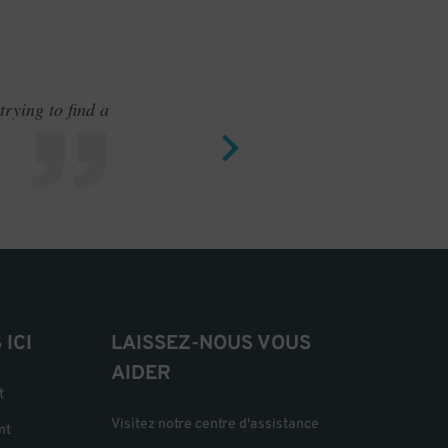
rying to find a
Outstand
ICI
LAISSEZ-NOUS VOUS
AIDER
t
Visitez notre centre d'assistance
nt