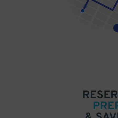
RESER
PRE
& SAV