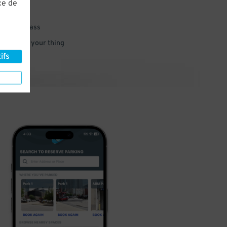
ce de
 parking pass
 and go do your thing
ifs