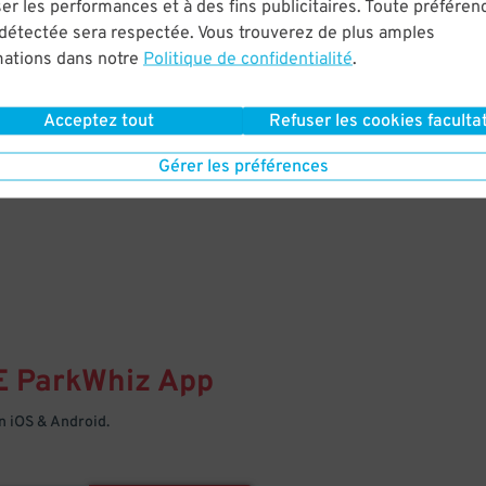
& PARK
er les performances et à des fins publicitaires. Toute préféren
 détectée sera respectée. Vous trouverez de plus amples
mations dans notre
Politique de confidentialité
.
Enter easily with your mobile
Your space is waiting – pull in
Acceptez tout
Refuser les cookies facultat
Gérer les préférences
E
ParkWhiz
App
 iOS & Android.