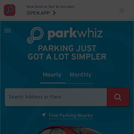
Now book as fast as you park.
OPEN APP
PARKING JUST
GOT A LOT SIMPLER
Hourly
Monthly
Find Parking Nearby