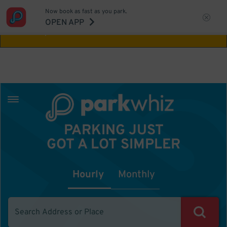
Now book as fast as you park.
Aw Shucks!
This location isn't available for
OPEN APP
the time you selected
PARKING JUST
GOT A LOT SIMPLER
Hourly
Monthly