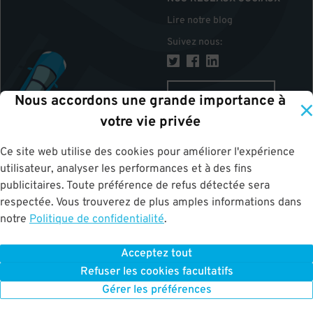
Lire notre blog
Suivez nous
:
CANADA
Nous accordons une grande importance à
votre vie privée
Ce site web utilise des cookies pour améliorer l'expérience
HAUT
utilisateur, analyser les performances et à des fins
publicitaires. Toute préférence de refus détectée sera
respectée. Vous trouverez de plus amples informations dans
notre
Politique de confidentialité
.
Acceptez tout
ParkWhiz
©
2026
.
Tous les droits sont réservés.
Terms of Use for Motorists
Refuser les cookies facultatifs
|
Privacy Policy
|
ALPR Policy
Your Privacy Choices
Gérer les préférences