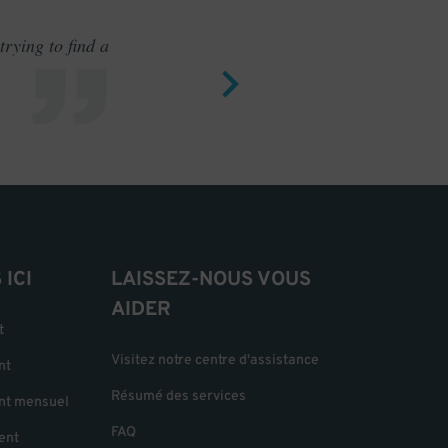
rying to find a
Outstand
ICI
LAISSEZ-NOUS VOUS
AIDER
t
Visitez notre centre d'assistance
nt
Résumé des services
nt mensuel
FAQ
ent