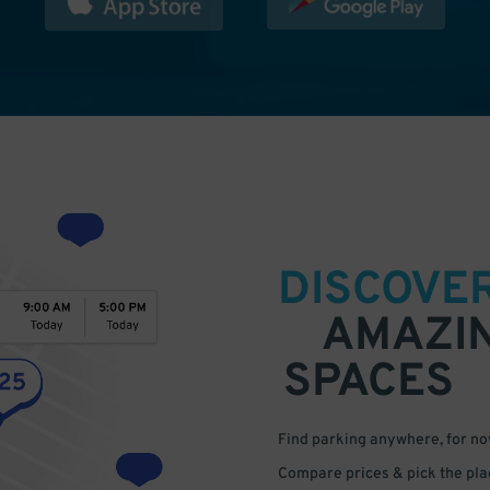
DISCOVE
AMAZI
SPACES
Find parking anywhere, for now
Compare prices & pick the plac