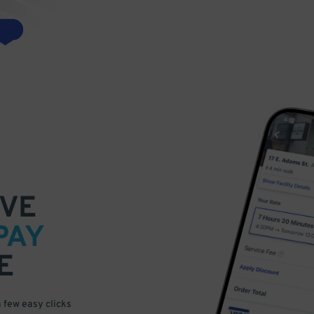
VE
PAY
E
a few easy clicks