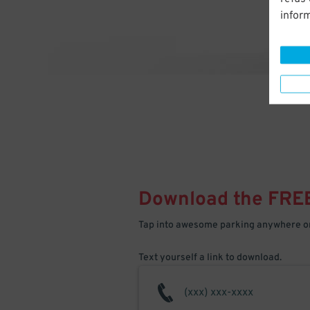
infor
Download the FRE
Tap into awesome parking anywhere on
Text yourself a link to download.