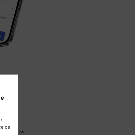
ie
r,
ce de
 parking pass