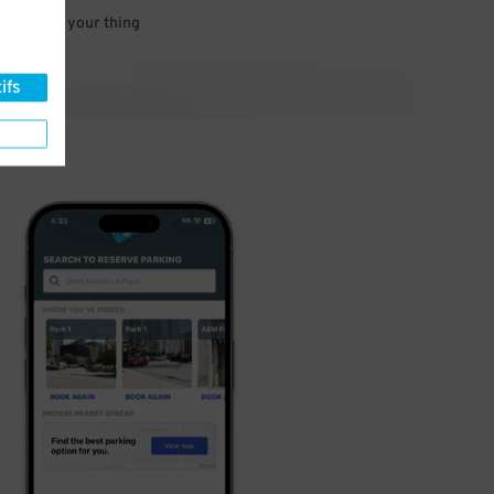
 and go do your thing
ifs