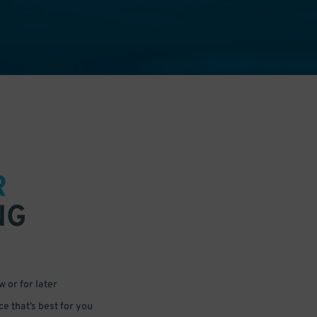
R
NG
 or for later
e that’s best for you