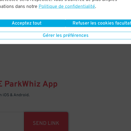
mations dans notre
Politique de confidentialité
.
Your space is waiting – pull in
Acceptez tout
Refuser les cookies facultat
Gérer les préférences
E
ParkWhiz
App
 iOS & Android.
SEND LINK