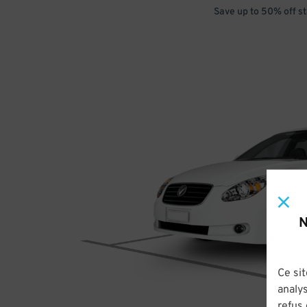
Save up to 50% off s
N
Ce sit
analys
refus