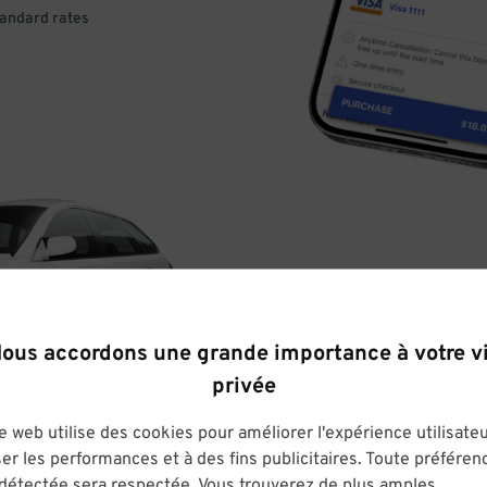
tandard rates
DRIVE
ous accordons une grande importance à votre v
ARRIVE
privée
& PARK
e web utilise des cookies pour améliorer l'expérience utilisateu
er les performances et à des fins publicitaires. Toute préféren
Enter easily with your mobile
 détectée sera respectée. Vous trouverez de plus amples