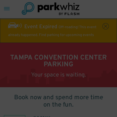
Event Expired
Off-roading! This event
already happened. Find parking for upcoming events
TAMPA CONVENTION CENTER
PARKING
Your space is waiting.
Book now and spend more time
on the fun.