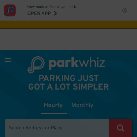
Now book as fast as you park.
Aw Shucks!
This location isn't available for
OPEN APP
the time you selected
PARKING JUST
GOT A LOT SIMPLER
Hourly
Monthly