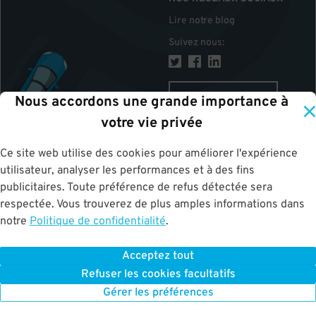
Lire notre blog
Suivez nous
:
CANADA
Nous accordons une grande importance à
votre vie privée
Ce site web utilise des cookies pour améliorer l'expérience
HAUT
utilisateur, analyser les performances et à des fins
publicitaires. Toute préférence de refus détectée sera
respectée. Vous trouverez de plus amples informations dans
notre
Politique de confidentialité
.
Acceptez tout
ParkWhiz
©
2026
.
Tous les droits sont réservés.
Terms of Use for Motorists
Refuser les cookies facultatifs
|
Privacy Policy
|
ALPR Policy
Your Privacy Choices
Gérer les préférences