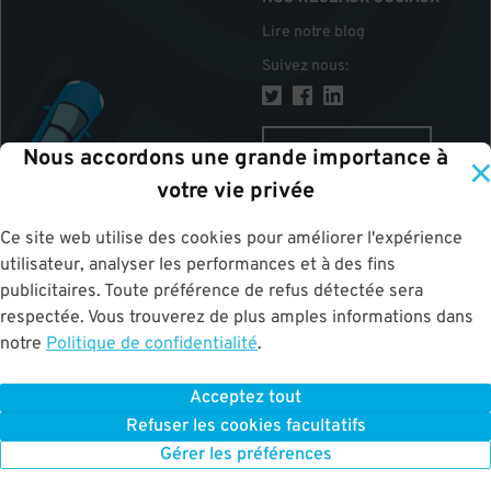
Lire notre blog
Suivez nous
:
CANADA
Nous accordons une grande importance à
votre vie privée
Ce site web utilise des cookies pour améliorer l'expérience
HAUT
utilisateur, analyser les performances et à des fins
publicitaires. Toute préférence de refus détectée sera
respectée. Vous trouverez de plus amples informations dans
notre
Politique de confidentialité
.
Acceptez tout
ParkWhiz
©
2026
.
Tous les droits sont réservés.
Terms of Use for Motorists
Refuser les cookies facultatifs
|
Privacy Policy
|
ALPR Policy
Your Privacy Choices
Gérer les préférences