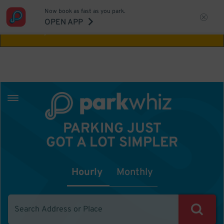
Now book as fast as you park.
Aw Shucks!
This location isn't available for
OPEN APP
the time you selected
PARKING JUST
GOT A LOT SIMPLER
Hourly
Monthly