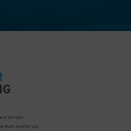
R
NG
 or for later
e that’s best for you