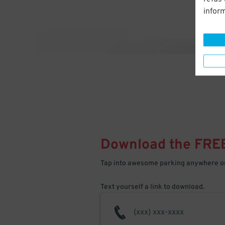
infor
Download the FRE
Tap into awesome parking anywhere on
Text yourself a link to download.