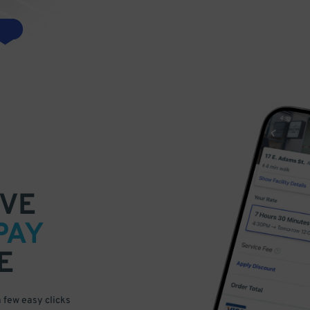
VE
PAY
E
a few easy clicks