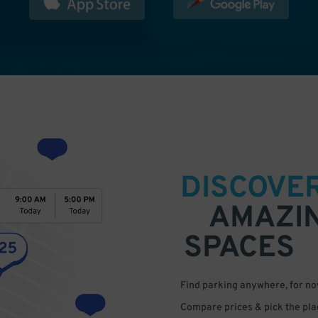
DISCOVE
AMAZI
SPACES
Find parking anywhere, for now
Compare prices & pick the plac