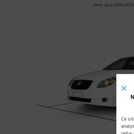
Save up to 50% off s
N
Ce sit
analys
refus