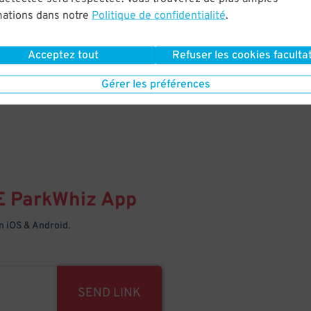
mations dans notre
Politique de confidentialité
.
Your space is waiting – pull in
Acceptez tout
Refuser les cookies facultat
Gérer les préférences
E
ParkWhiz
App
 iOS & Android.
SEND LINK