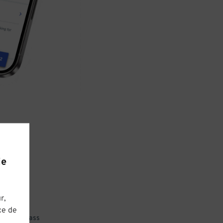
ie
r,
ce de
 parking pass