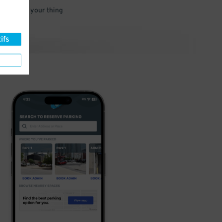
 and go do your thing
ifs