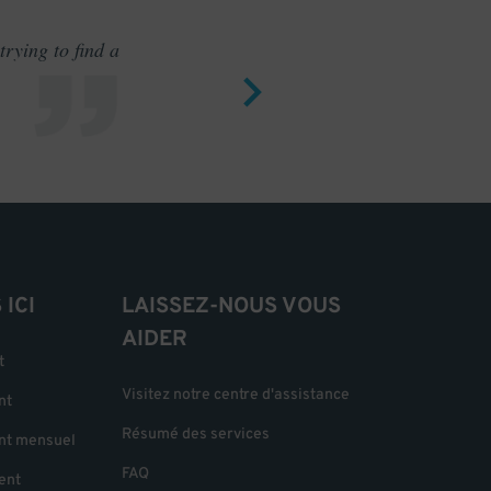
rying to find a
Outstand
ICI
LAISSEZ-NOUS VOUS
AIDER
t
Visitez notre centre d'assistance
nt
Résumé des services
nt mensuel
FAQ
ent