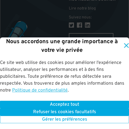
Lire notre blog
Suivez nous
:
CANADA
Nous accordons une grande importance à
votre vie privée
Ce site web utilise des cookies pour améliorer l'expérience
HAUT
utilisateur, analyser les performances et à des fins
publicitaires. Toute préférence de refus détectée sera
respectée. Vous trouverez de plus amples informations dans
notre
Politique de confidentialité
.
Acceptez tout
ParkWhiz
©
2026
.
Tous les droits sont réservés.
Terms of Use for Motorists
Refuser les cookies facultatifs
|
Privacy Policy
|
ALPR Policy
Your Privacy Choices
Gérer les préférences