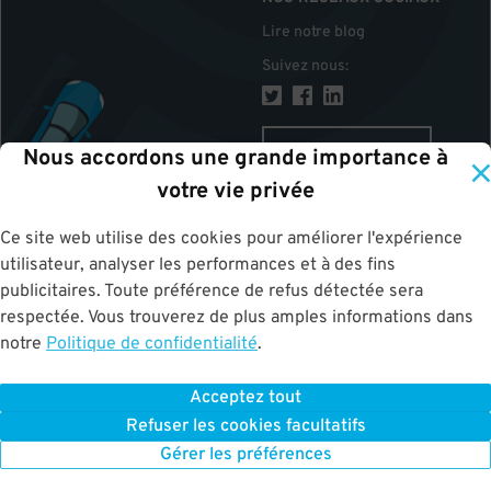
Lire notre blog
Suivez nous
:
CANADA
Nous accordons une grande importance à
votre vie privée
Ce site web utilise des cookies pour améliorer l'expérience
HAUT
utilisateur, analyser les performances et à des fins
publicitaires. Toute préférence de refus détectée sera
respectée. Vous trouverez de plus amples informations dans
notre
Politique de confidentialité
.
Acceptez tout
ParkWhiz
©
2026
.
Tous les droits sont réservés.
Terms of Use for Motorists
Refuser les cookies facultatifs
|
Privacy Policy
|
ALPR Policy
Your Privacy Choices
Gérer les préférences