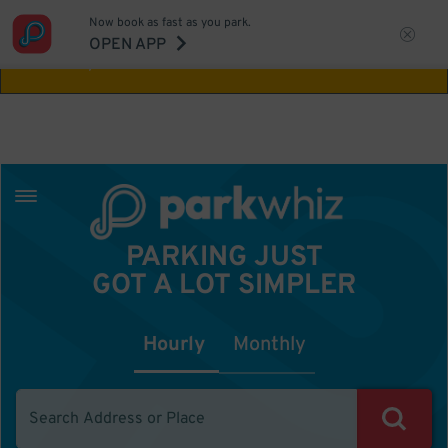
Now book as fast as you park.
Aw Shucks!
This location isn't available for
OPEN APP
the time you selected
PARKING JUST
GOT A LOT SIMPLER
Hourly
Monthly